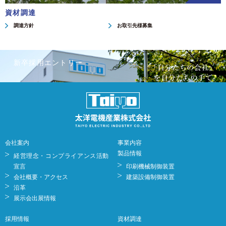
資材調達
調達方針
お取引先様募集
新卒採用エントリー
会社案内
事業内容
製品情報
経営理念・コンプライアンス活動
宣言
印刷機械制御装置
会社概要・アクセス
建築設備制御装置
沿革
展示会出展情報
採用情報
資材調達