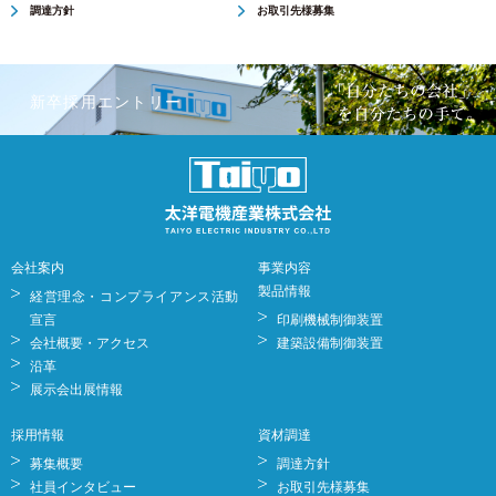
調達方針
お取引先様募集
新卒採用エントリー
会社案内
事業内容
製品情報
経営理念・コンプライアンス活動
宣言
印刷機械制御装置
会社概要・アクセス
建築設備制御装置
沿革
展示会出展情報
採用情報
資材調達
募集概要
調達方針
社員インタビュー
お取引先様募集