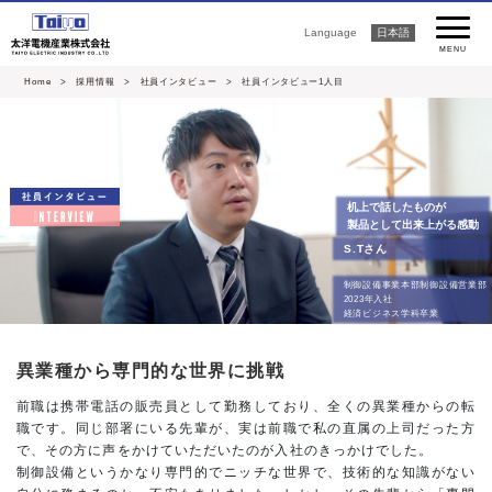
Language
日本語
MENU
Home
> 採用情報
>
社員インタビュー
> 社員インタビュー1人目
机上で話したものが
製品として出来上がる感動
S.Tさん
制御設備事業本部制御設備営業部
2023年入社
経済ビジネス学科卒業
異業種から専門的な世界に挑戦
前職は携帯電話の販売員として勤務しており、全くの異業種からの転
職です。同じ部署にいる先輩が、実は前職で私の直属の上司だった方
で、その方に声をかけていただいたのが入社のきっかけでした。
制御設備というかなり専門的でニッチな世界で、技術的な知識がない